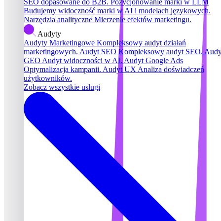
SEO dopasowane do B2B.
Pozycjonowanie marki w LLM
Budujemy widoczność marki w AI i modelach językowych.
Narzędzia analityczne
Mierzenie efektów marketingu.
Audyty
Audyty Marketingowe
Kompleksowy audyt działań
marketingowych.
Audyt SEO
Kompleksowy audyt SEO.
Audy
GEO
Audyt widoczności w AI.
Audyt Google Ads
Optymalizacja kampanii.
Audyt UX
Analiza doświadczeń
użytkowników.
Zobacz wszystkie usługi