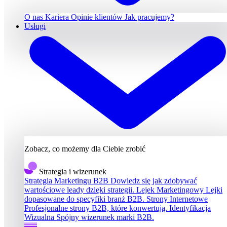
O nas
Kariera
Opinie klientów
Jak pracujemy?
Usługi
Zobacz, co możemy dla Ciebie zrobić
Strategia i wizerunek
Strategia Marketingu B2B
Dowiedz się jak zdobywać
wartościowe leady dzięki strategii.
Lejek Marketingowy
Lejki
dopasowane do specyfiki branż B2B.
Strony Internetowe
Profesjonalne strony B2B, które konwertują.
Identyfikacja
Wizualna
Spójny wizerunek marki B2B.