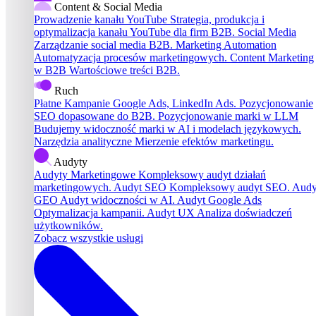
Content & Social Media
Prowadzenie kanału YouTube
Strategia, produkcja i
optymalizacja kanału YouTube dla firm B2B.
Social Media
Zarządzanie social media B2B.
Marketing Automation
Automatyzacja procesów marketingowych.
Content Marketing
w B2B
Wartościowe treści B2B.
Ruch
Płatne Kampanie
Google Ads, LinkedIn Ads.
Pozycjonowanie
SEO dopasowane do B2B.
Pozycjonowanie marki w LLM
Budujemy widoczność marki w AI i modelach językowych.
Narzędzia analityczne
Mierzenie efektów marketingu.
Audyty
Audyty Marketingowe
Kompleksowy audyt działań
marketingowych.
Audyt SEO
Kompleksowy audyt SEO.
Audy
GEO
Audyt widoczności w AI.
Audyt Google Ads
Optymalizacja kampanii.
Audyt UX
Analiza doświadczeń
użytkowników.
Zobacz wszystkie usługi