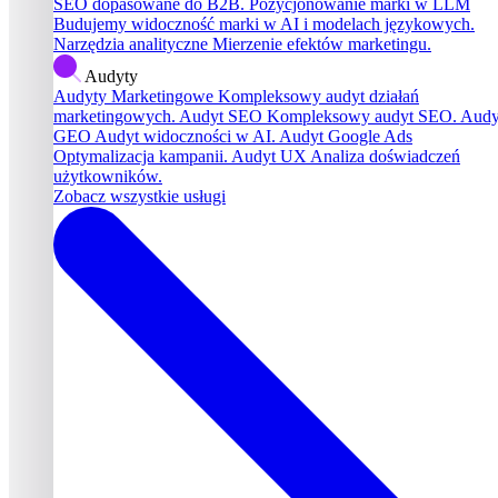
SEO dopasowane do B2B.
Pozycjonowanie marki w LLM
Budujemy widoczność marki w AI i modelach językowych.
Narzędzia analityczne
Mierzenie efektów marketingu.
Audyty
Audyty Marketingowe
Kompleksowy audyt działań
marketingowych.
Audyt SEO
Kompleksowy audyt SEO.
Audy
GEO
Audyt widoczności w AI.
Audyt Google Ads
Optymalizacja kampanii.
Audyt UX
Analiza doświadczeń
użytkowników.
Zobacz wszystkie usługi