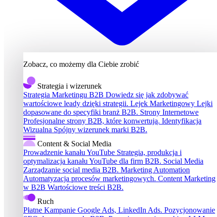
Zobacz, co możemy dla Ciebie zrobić
Strategia i wizerunek
Strategia Marketingu B2B
Dowiedz się jak zdobywać
wartościowe leady dzięki strategii.
Lejek Marketingowy
Lejki
dopasowane do specyfiki branż B2B.
Strony Internetowe
Profesjonalne strony B2B, które konwertują.
Identyfikacja
Wizualna
Spójny wizerunek marki B2B.
Content & Social Media
Prowadzenie kanału YouTube
Strategia, produkcja i
optymalizacja kanału YouTube dla firm B2B.
Social Media
Zarządzanie social media B2B.
Marketing Automation
Automatyzacja procesów marketingowych.
Content Marketing
w B2B
Wartościowe treści B2B.
Ruch
Płatne Kampanie
Google Ads, LinkedIn Ads.
Pozycjonowanie