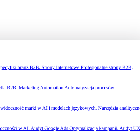
specyfiki branż B2B.
Strony Internetowe
Profesjonalne strony B2B,
edia B2B.
Marketing Automation
Automatyzacja procesów
widoczność marki w AI i modelach językowych.
Narzędzia analityczn
oczności w AI.
Audyt Google Ads
Optymalizacja kampanii.
Audyt U