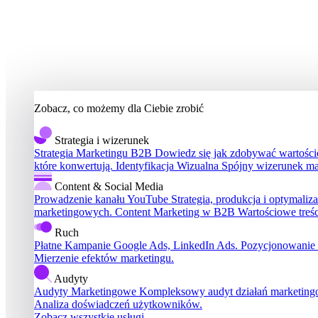
Zobacz, co możemy dla Ciebie zrobić
Strategia i wizerunek
Strategia Marketingu B2B
Dowiedz się jak zdobywać wartościo
które konwertują.
Identyfikacja Wizualna
Spójny wizerunek ma
Content & Social Media
Prowadzenie kanału YouTube
Strategia, produkcja i optymali
marketingowych.
Content Marketing w B2B
Wartościowe treś
Ruch
Płatne Kampanie
Google Ads, LinkedIn Ads.
Pozycjonowanie
Mierzenie efektów marketingu.
Audyty
Audyty Marketingowe
Kompleksowy audyt działań marketin
Analiza doświadczeń użytkowników.
Zobacz wszystkie usługi