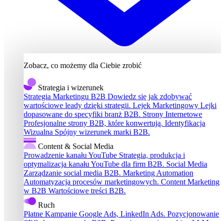
Zobacz, co możemy dla Ciebie zrobić
Strategia i wizerunek
Strategia Marketingu B2B
Dowiedz się jak zdobywać
wartościowe leady dzięki strategii.
Lejek Marketingowy
Lejki
dopasowane do specyfiki branż B2B.
Strony Internetowe
Profesjonalne strony B2B, które konwertują.
Identyfikacja
Wizualna
Spójny wizerunek marki B2B.
Content & Social Media
Prowadzenie kanału YouTube
Strategia, produkcja i
optymalizacja kanału YouTube dla firm B2B.
Social Media
Zarządzanie social media B2B.
Marketing Automation
Automatyzacja procesów marketingowych.
Content Marketing
w B2B
Wartościowe treści B2B.
Ruch
Płatne Kampanie
Google Ads, LinkedIn Ads.
Pozycjonowanie