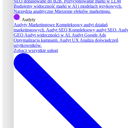
SEO dopasowane do B2B.
Pozycjonowanie marki w LLM
Budujemy widoczność marki w AI i modelach językowych.
Narzędzia analityczne
Mierzenie efektów marketingu.
Audyty
Audyty Marketingowe
Kompleksowy audyt działań
marketingowych.
Audyt SEO
Kompleksowy audyt SEO.
Audy
GEO
Audyt widoczności w AI.
Audyt Google Ads
Optymalizacja kampanii.
Audyt UX
Analiza doświadczeń
użytkowników.
Zobacz wszystkie usługi