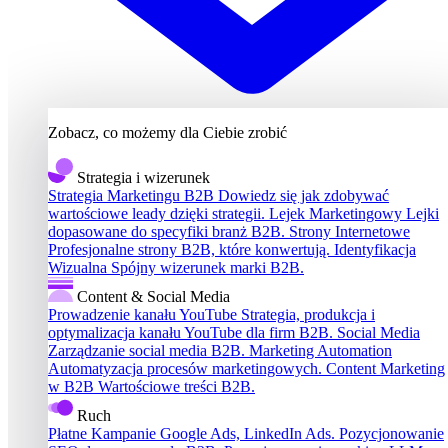
Zobacz, co możemy dla Ciebie zrobić
Strategia i wizerunek
Strategia Marketingu B2B
Dowiedz się jak zdobywać
wartościowe leady dzięki strategii.
Lejek Marketingowy
Lejki
dopasowane do specyfiki branż B2B.
Strony Internetowe
Profesjonalne strony B2B, które konwertują.
Identyfikacja
Wizualna
Spójny wizerunek marki B2B.
Content & Social Media
Prowadzenie kanału YouTube
Strategia, produkcja i
optymalizacja kanału YouTube dla firm B2B.
Social Media
Zarządzanie social media B2B.
Marketing Automation
Automatyzacja procesów marketingowych.
Content Marketing
w B2B
Wartościowe treści B2B.
Ruch
Płatne Kampanie
Google Ads, LinkedIn Ads.
Pozycjonowanie