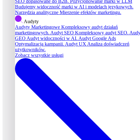
SEO dopasowane do B2B.
Pozycjonowanie marki w LLM
Budujemy widoczność marki w AI i modelach językowych.
Narzędzia analityczne
Mierzenie efektów marketingu.
Audyty
Audyty Marketingowe
Kompleksowy audyt działań
marketingowych.
Audyt SEO
Kompleksowy audyt SEO.
Audy
GEO
Audyt widoczności w AI.
Audyt Google Ads
Optymalizacja kampanii.
Audyt UX
Analiza doświadczeń
użytkowników.
Zobacz wszystkie usługi