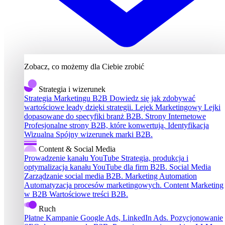
Zobacz, co możemy dla Ciebie zrobić
Strategia i wizerunek
Strategia Marketingu B2B
Dowiedz się jak zdobywać
wartościowe leady dzięki strategii.
Lejek Marketingowy
Lejki
dopasowane do specyfiki branż B2B.
Strony Internetowe
Profesjonalne strony B2B, które konwertują.
Identyfikacja
Wizualna
Spójny wizerunek marki B2B.
Content & Social Media
Prowadzenie kanału YouTube
Strategia, produkcja i
optymalizacja kanału YouTube dla firm B2B.
Social Media
Zarządzanie social media B2B.
Marketing Automation
Automatyzacja procesów marketingowych.
Content Marketing
w B2B
Wartościowe treści B2B.
Ruch
Płatne Kampanie
Google Ads, LinkedIn Ads.
Pozycjonowanie