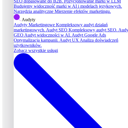
SEO dopasowane do B2B.
Pozycjonowanie marki w LLM
Budujemy widoczność marki w AI i modelach językowych.
Narzędzia analityczne
Mierzenie efektów marketingu.
Audyty
Audyty Marketingowe
Kompleksowy audyt działań
marketingowych.
Audyt SEO
Kompleksowy audyt SEO.
Audy
GEO
Audyt widoczności w AI.
Audyt Google Ads
Optymalizacja kampanii.
Audyt UX
Analiza doświadczeń
użytkowników.
Zobacz wszystkie usługi