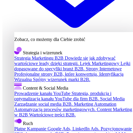
Zobacz, co możemy dla Ciebie zrobić
Strategia i wizerunek
Strategia Marketingu B2B
Dowiedz się jak zdobywać
wartościowe leady dzięki strategii.
Lejek Marketingowy
Lejki
dopasowane do specyfiki branż B2B.
Strony Internetowe
Profesjonalne strony B2B, które konwertują.
Identyfikacja
Wizualna
Spójny wizerunek marki B2B.
Content & Social Media
Prowadzenie kanału YouTube
Strategia, produkcja i
optymalizacja kanału YouTube dla firm B2B.
Social Media
Zarządzanie social media B2B.
Marketing Automation
Automatyzacja procesów marketingowych.
Content Marketing
w B2B
Wartościowe treści B2B.
Ruch
Płatne Kampanie
Google Ads, LinkedIn Ads.
Pozycjonowanie