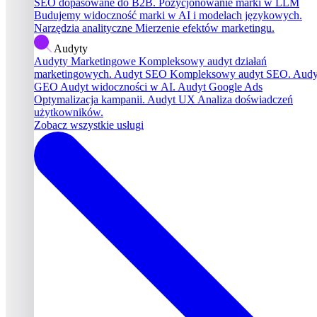
SEO dopasowane do B2B.
Pozycjonowanie marki w LLM
Budujemy widoczność marki w AI i modelach językowych.
Narzędzia analityczne
Mierzenie efektów marketingu.
Audyty
Audyty Marketingowe
Kompleksowy audyt działań
marketingowych.
Audyt SEO
Kompleksowy audyt SEO.
Audy
GEO
Audyt widoczności w AI.
Audyt Google Ads
Optymalizacja kampanii.
Audyt UX
Analiza doświadczeń
użytkowników.
Zobacz wszystkie usługi