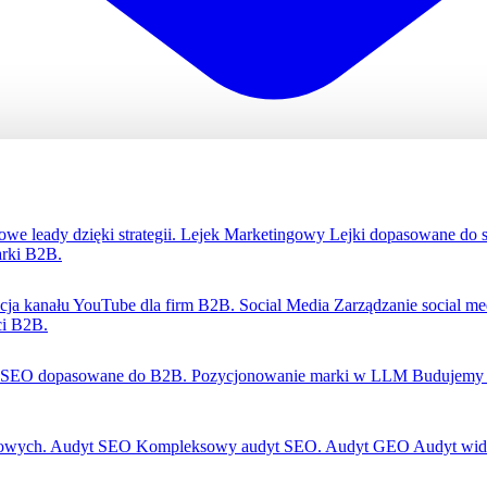
we leady dzięki strategii.
Lejek Marketingowy
Lejki dopasowane do 
rki B2B.
zacja kanału YouTube dla firm B2B.
Social Media
Zarządzanie social m
ci B2B.
SEO dopasowane do B2B.
Pozycjonowanie marki w LLM
Budujemy 
gowych.
Audyt SEO
Kompleksowy audyt SEO.
Audyt GEO
Audyt wid