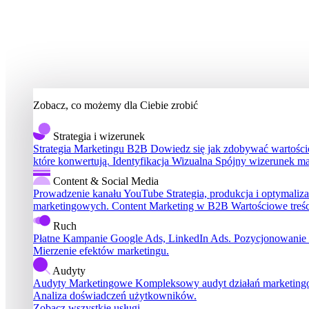
Zobacz, co możemy dla Ciebie zrobić
Strategia i wizerunek
Strategia Marketingu B2B
Dowiedz się jak zdobywać wartościo
które konwertują.
Identyfikacja Wizualna
Spójny wizerunek ma
Content & Social Media
Prowadzenie kanału YouTube
Strategia, produkcja i optymali
marketingowych.
Content Marketing w B2B
Wartościowe treś
Ruch
Płatne Kampanie
Google Ads, LinkedIn Ads.
Pozycjonowanie
Mierzenie efektów marketingu.
Audyty
Audyty Marketingowe
Kompleksowy audyt działań marketin
Analiza doświadczeń użytkowników.
Zobacz wszystkie usługi