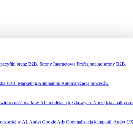
specyfiki branż B2B.
Strony Internetowe
Profesjonalne strony B2B,
edia B2B.
Marketing Automation
Automatyzacja procesów
widoczność marki w AI i modelach językowych.
Narzędzia analityczn
oczności w AI.
Audyt Google Ads
Optymalizacja kampanii.
Audyt U