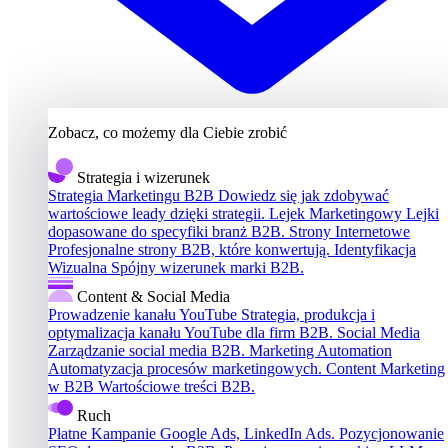
Zobacz, co możemy dla Ciebie zrobić
Strategia i wizerunek
Strategia Marketingu B2B
Dowiedz się jak zdobywać
wartościowe leady dzięki strategii.
Lejek Marketingowy
Lejki
dopasowane do specyfiki branż B2B.
Strony Internetowe
Profesjonalne strony B2B, które konwertują.
Identyfikacja
Wizualna
Spójny wizerunek marki B2B.
Content & Social Media
Prowadzenie kanału YouTube
Strategia, produkcja i
optymalizacja kanału YouTube dla firm B2B.
Social Media
Zarządzanie social media B2B.
Marketing Automation
Automatyzacja procesów marketingowych.
Content Marketing
w B2B
Wartościowe treści B2B.
Ruch
Płatne Kampanie
Google Ads, LinkedIn Ads.
Pozycjonowanie