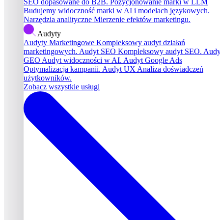
SEO dopasowane do B2B.
Pozycjonowanie marki w LLM
Budujemy widoczność marki w AI i modelach językowych.
Narzędzia analityczne
Mierzenie efektów marketingu.
Audyty
Audyty Marketingowe
Kompleksowy audyt działań
marketingowych.
Audyt SEO
Kompleksowy audyt SEO.
Audy
GEO
Audyt widoczności w AI.
Audyt Google Ads
Optymalizacja kampanii.
Audyt UX
Analiza doświadczeń
użytkowników.
Zobacz wszystkie usługi