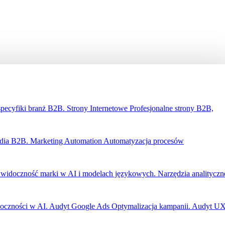
specyfiki branż B2B.
Strony Internetowe
Profesjonalne strony B2B,
edia B2B.
Marketing Automation
Automatyzacja procesów
widoczność marki w AI i modelach językowych.
Narzędzia analityczn
oczności w AI.
Audyt Google Ads
Optymalizacja kampanii.
Audyt U