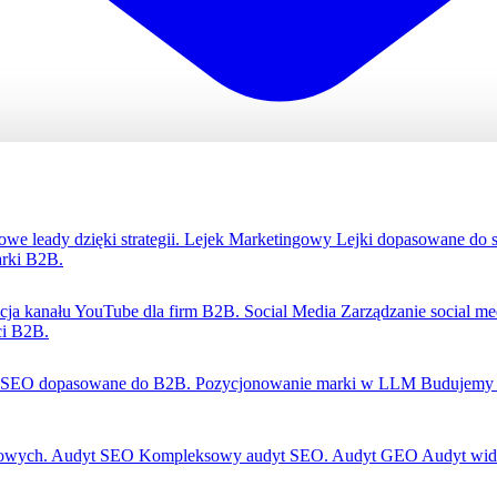
we leady dzięki strategii.
Lejek Marketingowy
Lejki dopasowane do 
rki B2B.
zacja kanału YouTube dla firm B2B.
Social Media
Zarządzanie social m
ci B2B.
SEO dopasowane do B2B.
Pozycjonowanie marki w LLM
Budujemy 
gowych.
Audyt SEO
Kompleksowy audyt SEO.
Audyt GEO
Audyt wid