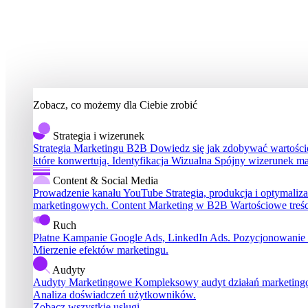
Zobacz, co możemy dla Ciebie zrobić
Strategia i wizerunek
Strategia Marketingu B2B
Dowiedz się jak zdobywać wartościo
które konwertują.
Identyfikacja Wizualna
Spójny wizerunek ma
Content & Social Media
Prowadzenie kanału YouTube
Strategia, produkcja i optymali
marketingowych.
Content Marketing w B2B
Wartościowe treś
Ruch
Płatne Kampanie
Google Ads, LinkedIn Ads.
Pozycjonowanie
Mierzenie efektów marketingu.
Audyty
Audyty Marketingowe
Kompleksowy audyt działań marketin
Analiza doświadczeń użytkowników.
Zobacz wszystkie usługi