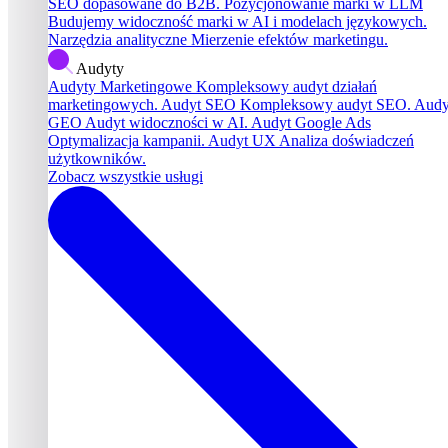
SEO dopasowane do B2B.
Pozycjonowanie marki w LLM
Budujemy widoczność marki w AI i modelach językowych.
Narzędzia analityczne
Mierzenie efektów marketingu.
Audyty
Audyty Marketingowe
Kompleksowy audyt działań
marketingowych.
Audyt SEO
Kompleksowy audyt SEO.
Audy
GEO
Audyt widoczności w AI.
Audyt Google Ads
Optymalizacja kampanii.
Audyt UX
Analiza doświadczeń
użytkowników.
Zobacz wszystkie usługi