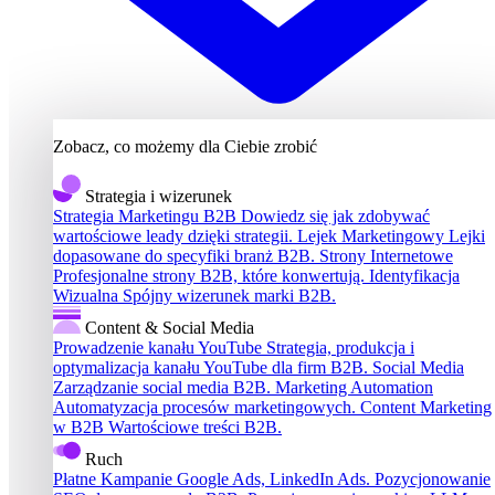
Zobacz, co możemy dla Ciebie zrobić
Strategia i wizerunek
Strategia Marketingu B2B
Dowiedz się jak zdobywać
wartościowe leady dzięki strategii.
Lejek Marketingowy
Lejki
dopasowane do specyfiki branż B2B.
Strony Internetowe
Profesjonalne strony B2B, które konwertują.
Identyfikacja
Wizualna
Spójny wizerunek marki B2B.
Content & Social Media
Prowadzenie kanału YouTube
Strategia, produkcja i
optymalizacja kanału YouTube dla firm B2B.
Social Media
Zarządzanie social media B2B.
Marketing Automation
Automatyzacja procesów marketingowych.
Content Marketing
w B2B
Wartościowe treści B2B.
Ruch
Płatne Kampanie
Google Ads, LinkedIn Ads.
Pozycjonowanie