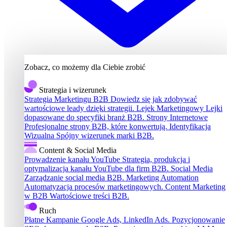
Zobacz, co możemy dla Ciebie zrobić
Strategia i wizerunek
Strategia Marketingu B2B
Dowiedz się jak zdobywać
wartościowe leady dzięki strategii.
Lejek Marketingowy
Lejki
dopasowane do specyfiki branż B2B.
Strony Internetowe
Profesjonalne strony B2B, które konwertują.
Identyfikacja
Wizualna
Spójny wizerunek marki B2B.
Content & Social Media
Prowadzenie kanału YouTube
Strategia, produkcja i
optymalizacja kanału YouTube dla firm B2B.
Social Media
Zarządzanie social media B2B.
Marketing Automation
Automatyzacja procesów marketingowych.
Content Marketing
w B2B
Wartościowe treści B2B.
Ruch
Płatne Kampanie
Google Ads, LinkedIn Ads.
Pozycjonowanie