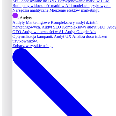
SEO dopasowane do B2B.
Pozycjonowanie marki w LLM
Budujemy widoczność marki w AI i modelach językowych.
Narzędzia analityczne
Mierzenie efektów marketingu.
Audyty
Audyty Marketingowe
Kompleksowy audyt działań
marketingowych.
Audyt SEO
Kompleksowy audyt SEO.
Audy
GEO
Audyt widoczności w AI.
Audyt Google Ads
Optymalizacja kampanii.
Audyt UX
Analiza doświadczeń
użytkowników.
Zobacz wszystkie usługi