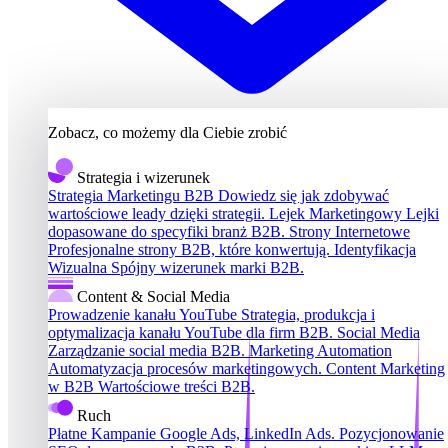
Zobacz, co możemy dla Ciebie zrobić
Strategia i wizerunek
Strategia Marketingu B2B
Dowiedz się jak zdobywać
wartościowe leady dzięki strategii.
Lejek Marketingowy
Lejki
dopasowane do specyfiki branż B2B.
Strony Internetowe
Profesjonalne strony B2B, które konwertują.
Identyfikacja
Wizualna
Spójny wizerunek marki B2B.
Content & Social Media
Prowadzenie kanału YouTube
Strategia, produkcja i
optymalizacja kanału YouTube dla firm B2B.
Social Media
Zarządzanie social media B2B.
Marketing Automation
Automatyzacja procesów marketingowych.
Content Marketing
w B2B
Wartościowe treści B2B.
Ruch
Płatne Kampanie
Google Ads, LinkedIn Ads.
Pozycjonowanie