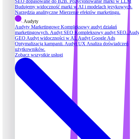
SEO dopasowane do B2B.
Pozycjonowanie marki w LLM
Budujemy widoczność marki w AI i modelach językowych.
Narzędzia analityczne
Mierzenie efektów marketingu.
Audyty
Audyty Marketingowe
Kompleksowy audyt działań
marketingowych.
Audyt SEO
Kompleksowy audyt SEO.
Audy
GEO
Audyt widoczności w AI.
Audyt Google Ads
Optymalizacja kampanii.
Audyt UX
Analiza doświadczeń
użytkowników.
Zobacz wszystkie usługi