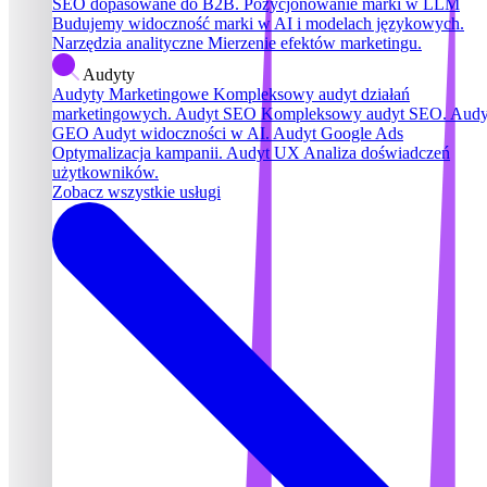
SEO dopasowane do B2B.
Pozycjonowanie marki w LLM
Budujemy widoczność marki w AI i modelach językowych.
Narzędzia analityczne
Mierzenie efektów marketingu.
Audyty
Audyty Marketingowe
Kompleksowy audyt działań
marketingowych.
Audyt SEO
Kompleksowy audyt SEO.
Audy
GEO
Audyt widoczności w AI.
Audyt Google Ads
Optymalizacja kampanii.
Audyt UX
Analiza doświadczeń
użytkowników.
Zobacz wszystkie usługi