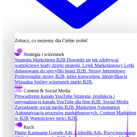
Zobacz, co możemy dla Ciebie zrobić
Strategia i wizerunek
Strategia Marketingu B2B
Dowiedz się jak zdobywać
wartościowe leady dzięki strategii.
Lejek Marketingowy
Lejki
dopasowane do specyfiki branż B2B.
Strony Internetowe
Profesjonalne strony B2B, które konwertują.
Identyfikacja
Wizualna
Spójny wizerunek marki B2B.
Content & Social Media
Prowadzenie kanału YouTube
Strategia, produkcja i
optymalizacja kanału YouTube dla firm B2B.
Social Media
Zarządzanie social media B2B.
Marketing Automation
Automatyzacja procesów marketingowych.
Content Marketing
w B2B
Wartościowe treści B2B.
Ruch
Płatne Kampanie
Google Ads, LinkedIn Ads.
Pozycjonowanie