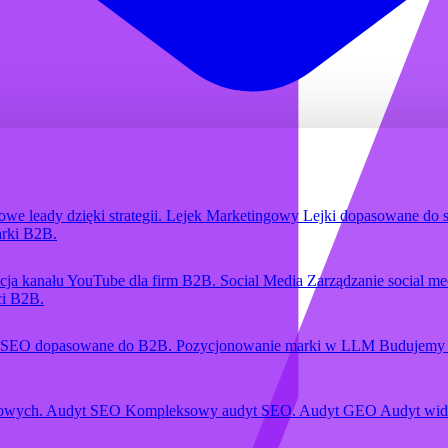
we leady dzięki strategii.
Lejek Marketingowy
Lejki dopasowane do 
rki B2B.
zacja kanału YouTube dla firm B2B.
Social Media
Zarządzanie social m
ci B2B.
SEO dopasowane do B2B.
Pozycjonowanie marki w LLM
Budujemy 
gowych.
Audyt SEO
Kompleksowy audyt SEO.
Audyt GEO
Audyt wid