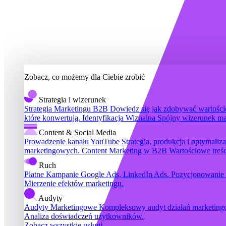
Zobacz, co możemy dla Ciebie zrobić
Strategia i wizerunek
Strategia Marketingu B2B
Dowiedz się jak zdobywać wartościo
które konwertują.
Identyfikacja Wizualna
Spójny wizerunek ma
Content & Social Media
Prowadzenie kanału YouTube
Strategia, produkcja i optymali
marketingowych.
Content Marketing w B2B
Wartościowe treś
Ruch
Płatne Kampanie
Google Ads, LinkedIn Ads.
Pozycjonowanie
Mierzenie efektów marketingu.
Audyty
Audyty Marketingowe
Kompleksowy audyt działań marketin
Analiza doświadczeń użytkowników.
Zobacz wszystkie usługi