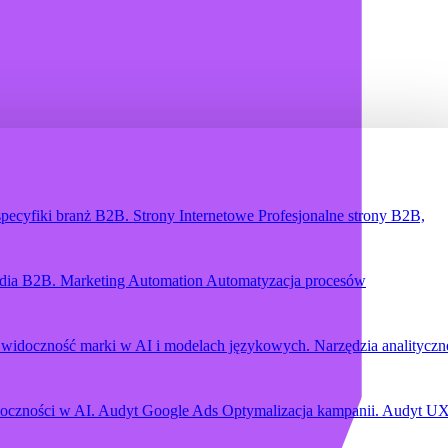
specyfiki branż B2B.
Strony Internetowe
Profesjonalne strony B2B,
edia B2B.
Marketing Automation
Automatyzacja procesów
widoczność marki w AI i modelach językowych.
Narzędzia analityczn
oczności w AI.
Audyt Google Ads
Optymalizacja kampanii.
Audyt U