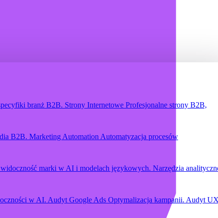
specyfiki branż B2B.
Strony Internetowe
Profesjonalne strony B2B,
edia B2B.
Marketing Automation
Automatyzacja procesów
widoczność marki w AI i modelach językowych.
Narzędzia analityczn
oczności w AI.
Audyt Google Ads
Optymalizacja kampanii.
Audyt U