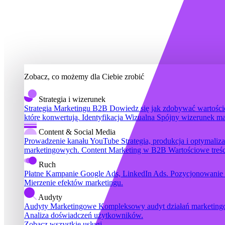
Zobacz, co możemy dla Ciebie zrobić
Strategia i wizerunek
Strategia Marketingu B2B
Dowiedz się jak zdobywać wartościo
które konwertują.
Identyfikacja Wizualna
Spójny wizerunek ma
Content & Social Media
Prowadzenie kanału YouTube
Strategia, produkcja i optymali
marketingowych.
Content Marketing w B2B
Wartościowe treś
Ruch
Płatne Kampanie
Google Ads, LinkedIn Ads.
Pozycjonowanie
Mierzenie efektów marketingu.
Audyty
Audyty Marketingowe
Kompleksowy audyt działań marketin
Analiza doświadczeń użytkowników.
Zobacz wszystkie usługi