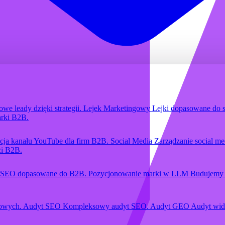
we leady dzięki strategii.
Lejek Marketingowy
Lejki dopasowane do 
rki B2B.
zacja kanału YouTube dla firm B2B.
Social Media
Zarządzanie social m
ci B2B.
SEO dopasowane do B2B.
Pozycjonowanie marki w LLM
Budujemy 
gowych.
Audyt SEO
Kompleksowy audyt SEO.
Audyt GEO
Audyt wid