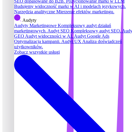
SEO dopasowane do B2B.
Pozycjonowanie marki w LLM
Budujemy widoczność marki w AI i modelach językowych.
Narzędzia analityczne
Mierzenie efektów marketingu.
Audyty
Audyty Marketingowe
Kompleksowy audyt działań
marketingowych.
Audyt SEO
Kompleksowy audyt SEO.
Audy
GEO
Audyt widoczności w AI.
Audyt Google Ads
Optymalizacja kampanii.
Audyt UX
Analiza doświadczeń
użytkowników.
Zobacz wszystkie usługi