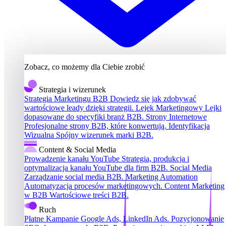
Zobacz, co możemy dla Ciebie zrobić
Strategia i wizerunek
Strategia Marketingu B2B
Dowiedz się jak zdobywać
wartościowe leady dzięki strategii.
Lejek Marketingowy
Lejki
dopasowane do specyfiki branż B2B.
Strony Internetowe
Profesjonalne strony B2B, które konwertują.
Identyfikacja
Wizualna
Spójny wizerunek marki B2B.
Content & Social Media
Prowadzenie kanału YouTube
Strategia, produkcja i
optymalizacja kanału YouTube dla firm B2B.
Social Media
Zarządzanie social media B2B.
Marketing Automation
Automatyzacja procesów marketingowych.
Content Marketing
w B2B
Wartościowe treści B2B.
Ruch
Płatne Kampanie
Google Ads, LinkedIn Ads.
Pozycjonowanie