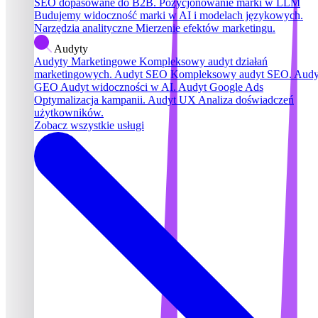
SEO dopasowane do B2B.
Pozycjonowanie marki w LLM
Budujemy widoczność marki w AI i modelach językowych.
Narzędzia analityczne
Mierzenie efektów marketingu.
Audyty
Audyty Marketingowe
Kompleksowy audyt działań
marketingowych.
Audyt SEO
Kompleksowy audyt SEO.
Audy
GEO
Audyt widoczności w AI.
Audyt Google Ads
Optymalizacja kampanii.
Audyt UX
Analiza doświadczeń
użytkowników.
Zobacz wszystkie usługi