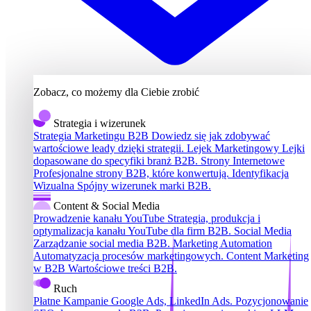
Zobacz, co możemy dla Ciebie zrobić
Strategia i wizerunek
Strategia Marketingu B2B
Dowiedz się jak zdobywać
wartościowe leady dzięki strategii.
Lejek Marketingowy
Lejki
dopasowane do specyfiki branż B2B.
Strony Internetowe
Profesjonalne strony B2B, które konwertują.
Identyfikacja
Wizualna
Spójny wizerunek marki B2B.
Content & Social Media
Prowadzenie kanału YouTube
Strategia, produkcja i
optymalizacja kanału YouTube dla firm B2B.
Social Media
Zarządzanie social media B2B.
Marketing Automation
Automatyzacja procesów marketingowych.
Content Marketing
w B2B
Wartościowe treści B2B.
Ruch
Płatne Kampanie
Google Ads, LinkedIn Ads.
Pozycjonowanie