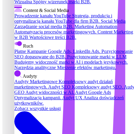
Wizualna
Spójny wizerunek marki B2B.
Content & Social Media
Prowadzenie kanału YouTube
Strategia, produkcja i
optymalizacja kanału YouTube dla firm B2B.
Social Media
Zarządzanie social media B2B.
Marketing Automation
Automatyzacja procesów marketingowych.
Content Marketing
w B2B
Wartościowe treści B2B.
Ruch
Płatne Kampanie
Google Ads, LinkedIn Ads.
Pozycjonowanie
SEO dopasowane do B2B.
Pozycjonowanie marki w LLM
Budujemy widoczność marki w AI i modelach językowych.
Narzędzia analityczne
Mierzenie efektów marketingu.
Audyty
Audyty Marketingowe
Kompleksowy audyt działań
marketingowych.
Audyt SEO
Kompleksowy audyt SEO.
Audy
GEO
Audyt widoczności w AI.
Audyt Google Ads
Optymalizacja kampanii.
Audyt UX
Analiza doświadczeń
użytkowników.
Zobacz wszystkie usługi