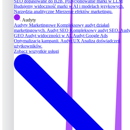
SEO dopasowane do B2B.
Pozycjonowanie marki w LLM
Budujemy widoczność marki w AI i modelach językowych.
Narzędzia analityczne
Mierzenie efektów marketingu.
Audyty
Audyty Marketingowe
Kompleksowy audyt działań
marketingowych.
Audyt SEO
Kompleksowy audyt SEO.
Audy
GEO
Audyt widoczności w AI.
Audyt Google Ads
Optymalizacja kampanii.
Audyt UX
Analiza doświadczeń
użytkowników.
Zobacz wszystkie usługi