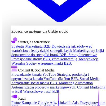
Zobacz, co możemy dla Ciebie zrobić
Strategia i wizerunek
Strategia Marketingu B2B
Dowiedz się jak zdobywać
wartościowe leady dzięki strategii.
Lejek Marketingowy
Lejki
dopasowane do specyfiki branż B2B.
Strony Internetowe
Profesjonalne strony B2B, które konwertują.
Identyfikacja
Wizualna
Spójny wizerunek marki B2B.
Content & Social Media
Prowadzenie kanału YouTube
Strategia, produkcja i
optymalizacja kanału YouTube dla firm B2B.
Social Media
Zarządzanie social media B2B.
Marketing Automation
Automatyzacja procesów marketingowych.
Content Marketing
w B2B
Wartościowe treści B2B.
Ruch
Płatne Kampanie
Google Ads, LinkedIn Ads.
Pozycjonowanie