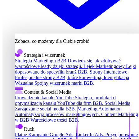
Zobacz, co możemy dla Ciebie zrobić
Strategia i wizerunek
Strategia Marketingu B2B
Dowiedz się jak zdobywać
wartościowe leady dzięki strategii.
Lejek Marketingowy
Lejki
dopasowane do specyfiki branż B2B.
Strony Internetowe
Profesjonalne strony B2B, które konwertują.
Identyfikacja
Wizualna
Spójny wizerunek marki B2B.
Content & Social Media
Prowadzenie kanału YouTube
Strategia, produkcja i
optymalizacja kanału YouTube dla firm B2B.
Social Media
Zarządzanie social media B2B.
Marketing Automation
Automatyzacja procesów marketingowych.
Content Marketing
w B2B
Wartościowe treści B2B.
Ruch
Płatne Kampanie
Google Ads, LinkedIn Ads.
Pozycjonowanie