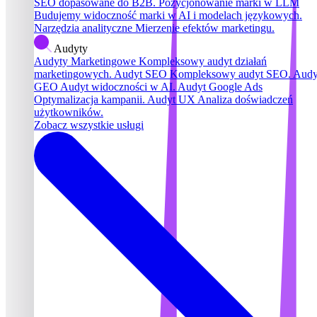
SEO dopasowane do B2B.
Pozycjonowanie marki w LLM
Budujemy widoczność marki w AI i modelach językowych.
Narzędzia analityczne
Mierzenie efektów marketingu.
Audyty
Audyty Marketingowe
Kompleksowy audyt działań
marketingowych.
Audyt SEO
Kompleksowy audyt SEO.
Audy
GEO
Audyt widoczności w AI.
Audyt Google Ads
Optymalizacja kampanii.
Audyt UX
Analiza doświadczeń
użytkowników.
Zobacz wszystkie usługi