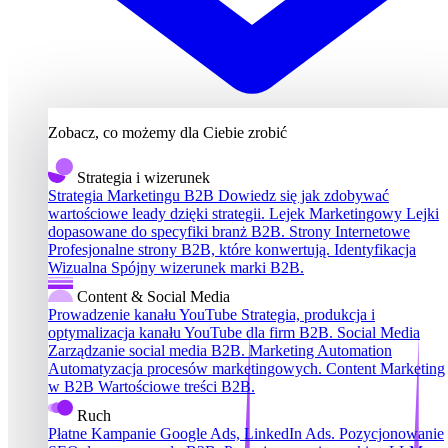
Zobacz, co możemy dla Ciebie zrobić
Strategia i wizerunek
Strategia Marketingu B2B
Dowiedz się jak zdobywać
wartościowe leady dzięki strategii.
Lejek Marketingowy
Lejki
dopasowane do specyfiki branż B2B.
Strony Internetowe
Profesjonalne strony B2B, które konwertują.
Identyfikacja
Wizualna
Spójny wizerunek marki B2B.
Content & Social Media
Prowadzenie kanału YouTube
Strategia, produkcja i
optymalizacja kanału YouTube dla firm B2B.
Social Media
Zarządzanie social media B2B.
Marketing Automation
Automatyzacja procesów marketingowych.
Content Marketing
w B2B
Wartościowe treści B2B.
Ruch
Płatne Kampanie
Google Ads, LinkedIn Ads.
Pozycjonowanie