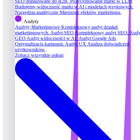
SEO dopasowane do B2B.
Pozycjonowanie marki w LLM
Budujemy widoczność marki w AI i modelach językowych.
Narzędzia analityczne
Mierzenie efektów marketingu.
Audyty
Audyty Marketingowe
Kompleksowy audyt działań
marketingowych.
Audyt SEO
Kompleksowy audyt SEO.
Audy
GEO
Audyt widoczności w AI.
Audyt Google Ads
Optymalizacja kampanii.
Audyt UX
Analiza doświadczeń
użytkowników.
Zobacz wszystkie usługi