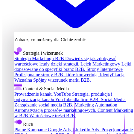
Zobacz, co możemy dla Ciebie zrobić
Strategia i wizerunek
Strategia Marketingu B2B
Dowiedz się jak zdobywać
wartościowe leady dzięki strategii.
Lejek Marketingowy
Lejki
dopasowane do specyfiki branż B2B.
Strony Internetowe
Profesjonalne strony B2B, które konwertują.
Identyfikacja
Wizualna
Spójny wizerunek marki B2B.
Content & Social Media
Prowadzenie kanału YouTube
Strategia, produkcja i
optymalizacja kanału YouTube dla firm B2B.
Social Media
Zarządzanie social media B2B.
Marketing Automation
Automatyzacja procesów marketingowych.
Content Marketing
w B2B
Wartościowe treści B2B.
Ruch
Płatne Kampanie
Google Ads, LinkedIn Ads.
Pozycjonowanie