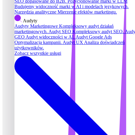
SEO dopasowane do B2B.
Pozycjonowanie marki w LLM
Budujemy widoczność marki w AI i modelach językowych.
Narzędzia analityczne
Mierzenie efektów marketingu.
Audyty
Audyty Marketingowe
Kompleksowy audyt działań
marketingowych.
Audyt SEO
Kompleksowy audyt SEO.
Audy
GEO
Audyt widoczności w AI.
Audyt Google Ads
Optymalizacja kampanii.
Audyt UX
Analiza doświadczeń
użytkowników.
Zobacz wszystkie usługi