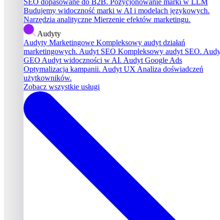
SEO dopasowane do B2B.
Pozycjonowanie marki w LLM
Budujemy widoczność marki w AI i modelach językowych.
Narzędzia analityczne
Mierzenie efektów marketingu.
Audyty
Audyty Marketingowe
Kompleksowy audyt działań
marketingowych.
Audyt SEO
Kompleksowy audyt SEO.
Audy
GEO
Audyt widoczności w AI.
Audyt Google Ads
Optymalizacja kampanii.
Audyt UX
Analiza doświadczeń
użytkowników.
Zobacz wszystkie usługi