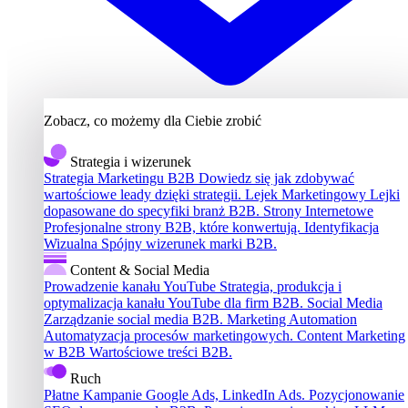
Zobacz, co możemy dla Ciebie zrobić
Strategia i wizerunek
Strategia Marketingu B2B
Dowiedz się jak zdobywać
wartościowe leady dzięki strategii.
Lejek Marketingowy
Lejki
dopasowane do specyfiki branż B2B.
Strony Internetowe
Profesjonalne strony B2B, które konwertują.
Identyfikacja
Wizualna
Spójny wizerunek marki B2B.
Content & Social Media
Prowadzenie kanału YouTube
Strategia, produkcja i
optymalizacja kanału YouTube dla firm B2B.
Social Media
Zarządzanie social media B2B.
Marketing Automation
Automatyzacja procesów marketingowych.
Content Marketing
w B2B
Wartościowe treści B2B.
Ruch
Płatne Kampanie
Google Ads, LinkedIn Ads.
Pozycjonowanie