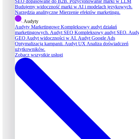
SEO dopasowane do B2B.
Pozycjonowanie marki w LLM
Budujemy widoczność marki w AI i modelach językowych.
Narzędzia analityczne
Mierzenie efektów marketingu.
Audyty
Audyty Marketingowe
Kompleksowy audyt działań
marketingowych.
Audyt SEO
Kompleksowy audyt SEO.
Audy
GEO
Audyt widoczności w AI.
Audyt Google Ads
Optymalizacja kampanii.
Audyt UX
Analiza doświadczeń
użytkowników.
Zobacz wszystkie usługi