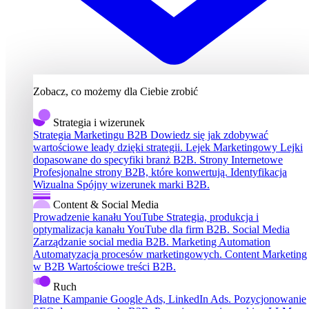
Zobacz, co możemy dla Ciebie zrobić
Strategia i wizerunek
Strategia Marketingu B2B
Dowiedz się jak zdobywać
wartościowe leady dzięki strategii.
Lejek Marketingowy
Lejki
dopasowane do specyfiki branż B2B.
Strony Internetowe
Profesjonalne strony B2B, które konwertują.
Identyfikacja
Wizualna
Spójny wizerunek marki B2B.
Content & Social Media
Prowadzenie kanału YouTube
Strategia, produkcja i
optymalizacja kanału YouTube dla firm B2B.
Social Media
Zarządzanie social media B2B.
Marketing Automation
Automatyzacja procesów marketingowych.
Content Marketing
w B2B
Wartościowe treści B2B.
Ruch
Płatne Kampanie
Google Ads, LinkedIn Ads.
Pozycjonowanie