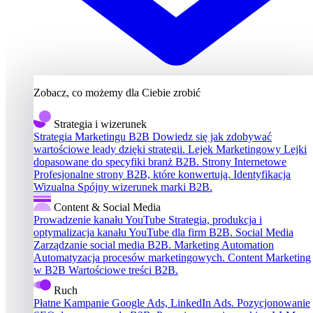
Zobacz, co możemy dla Ciebie zrobić
Strategia i wizerunek
Strategia Marketingu B2B
Dowiedz się jak zdobywać
wartościowe leady dzięki strategii.
Lejek Marketingowy
Lejki
dopasowane do specyfiki branż B2B.
Strony Internetowe
Profesjonalne strony B2B, które konwertują.
Identyfikacja
Wizualna
Spójny wizerunek marki B2B.
Content & Social Media
Prowadzenie kanału YouTube
Strategia, produkcja i
optymalizacja kanału YouTube dla firm B2B.
Social Media
Zarządzanie social media B2B.
Marketing Automation
Automatyzacja procesów marketingowych.
Content Marketing
w B2B
Wartościowe treści B2B.
Ruch
Płatne Kampanie
Google Ads, LinkedIn Ads.
Pozycjonowanie