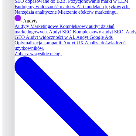
SEO dopasowane do B2B.
Pozycjonowanie marki w LLM
Budujemy widoczność marki w AI i modelach językowych.
Narzędzia analityczne
Mierzenie efektów marketingu.
Audyty
Audyty Marketingowe
Kompleksowy audyt działań
marketingowych.
Audyt SEO
Kompleksowy audyt SEO.
Audy
GEO
Audyt widoczności w AI.
Audyt Google Ads
Optymalizacja kampanii.
Audyt UX
Analiza doświadczeń
użytkowników.
Zobacz wszystkie usługi