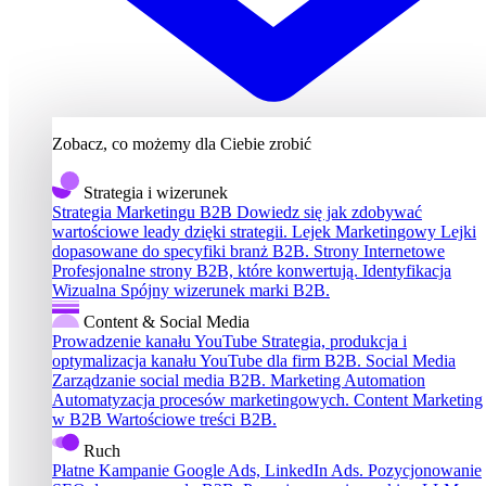
Zobacz, co możemy dla Ciebie zrobić
Strategia i wizerunek
Strategia Marketingu B2B
Dowiedz się jak zdobywać
wartościowe leady dzięki strategii.
Lejek Marketingowy
Lejki
dopasowane do specyfiki branż B2B.
Strony Internetowe
Profesjonalne strony B2B, które konwertują.
Identyfikacja
Wizualna
Spójny wizerunek marki B2B.
Content & Social Media
Prowadzenie kanału YouTube
Strategia, produkcja i
optymalizacja kanału YouTube dla firm B2B.
Social Media
Zarządzanie social media B2B.
Marketing Automation
Automatyzacja procesów marketingowych.
Content Marketing
w B2B
Wartościowe treści B2B.
Ruch
Płatne Kampanie
Google Ads, LinkedIn Ads.
Pozycjonowanie