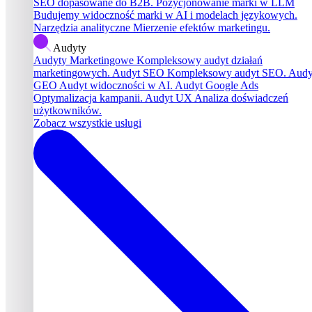
SEO dopasowane do B2B.
Pozycjonowanie marki w LLM
Budujemy widoczność marki w AI i modelach językowych.
Narzędzia analityczne
Mierzenie efektów marketingu.
Audyty
Audyty Marketingowe
Kompleksowy audyt działań
marketingowych.
Audyt SEO
Kompleksowy audyt SEO.
Audy
GEO
Audyt widoczności w AI.
Audyt Google Ads
Optymalizacja kampanii.
Audyt UX
Analiza doświadczeń
użytkowników.
Zobacz wszystkie usługi