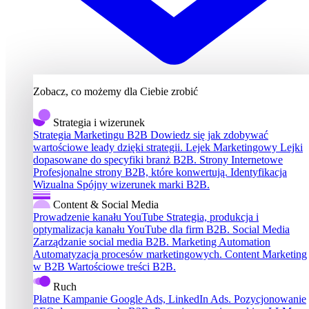
Zobacz, co możemy dla Ciebie zrobić
Strategia i wizerunek
Strategia Marketingu B2B
Dowiedz się jak zdobywać
wartościowe leady dzięki strategii.
Lejek Marketingowy
Lejki
dopasowane do specyfiki branż B2B.
Strony Internetowe
Profesjonalne strony B2B, które konwertują.
Identyfikacja
Wizualna
Spójny wizerunek marki B2B.
Content & Social Media
Prowadzenie kanału YouTube
Strategia, produkcja i
optymalizacja kanału YouTube dla firm B2B.
Social Media
Zarządzanie social media B2B.
Marketing Automation
Automatyzacja procesów marketingowych.
Content Marketing
w B2B
Wartościowe treści B2B.
Ruch
Płatne Kampanie
Google Ads, LinkedIn Ads.
Pozycjonowanie