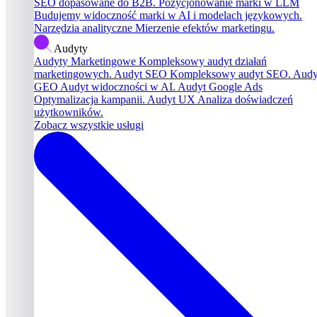
SEO dopasowane do B2B.
Pozycjonowanie marki w LLM
Budujemy widoczność marki w AI i modelach językowych.
Narzędzia analityczne
Mierzenie efektów marketingu.
Audyty
Audyty Marketingowe
Kompleksowy audyt działań
marketingowych.
Audyt SEO
Kompleksowy audyt SEO.
Audy
GEO
Audyt widoczności w AI.
Audyt Google Ads
Optymalizacja kampanii.
Audyt UX
Analiza doświadczeń
użytkowników.
Zobacz wszystkie usługi