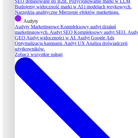
SEO dopasowane do B2B.
Pozycjonowanie marki w LLM
Budujemy widoczność marki w AI i modelach językowych.
Narzędzia analityczne
Mierzenie efektów marketingu.
Audyty
Audyty Marketingowe
Kompleksowy audyt działań
marketingowych.
Audyt SEO
Kompleksowy audyt SEO.
Audy
GEO
Audyt widoczności w AI.
Audyt Google Ads
Optymalizacja kampanii.
Audyt UX
Analiza doświadczeń
użytkowników.
Zobacz wszystkie usługi