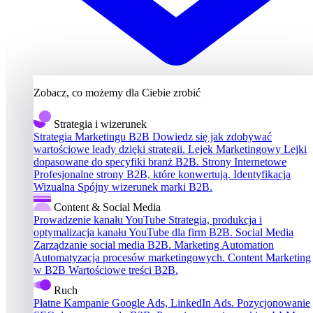
Zobacz, co możemy dla Ciebie zrobić
Strategia i wizerunek
Strategia Marketingu B2B
Dowiedz się jak zdobywać
wartościowe leady dzięki strategii.
Lejek Marketingowy
Lejki
dopasowane do specyfiki branż B2B.
Strony Internetowe
Profesjonalne strony B2B, które konwertują.
Identyfikacja
Wizualna
Spójny wizerunek marki B2B.
Content & Social Media
Prowadzenie kanału YouTube
Strategia, produkcja i
optymalizacja kanału YouTube dla firm B2B.
Social Media
Zarządzanie social media B2B.
Marketing Automation
Automatyzacja procesów marketingowych.
Content Marketing
w B2B
Wartościowe treści B2B.
Ruch
Płatne Kampanie
Google Ads, LinkedIn Ads.
Pozycjonowanie