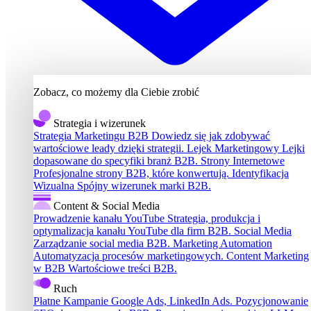
Zobacz, co możemy dla Ciebie zrobić
Strategia i wizerunek
Strategia Marketingu B2B
Dowiedz się jak zdobywać
wartościowe leady dzięki strategii.
Lejek Marketingowy
Lejki
dopasowane do specyfiki branż B2B.
Strony Internetowe
Profesjonalne strony B2B, które konwertują.
Identyfikacja
Wizualna
Spójny wizerunek marki B2B.
Content & Social Media
Prowadzenie kanału YouTube
Strategia, produkcja i
optymalizacja kanału YouTube dla firm B2B.
Social Media
Zarządzanie social media B2B.
Marketing Automation
Automatyzacja procesów marketingowych.
Content Marketing
w B2B
Wartościowe treści B2B.
Ruch
Płatne Kampanie
Google Ads, LinkedIn Ads.
Pozycjonowanie