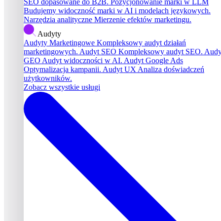
SEO dopasowane do B2B.
Pozycjonowanie marki w LLM
Budujemy widoczność marki w AI i modelach językowych.
Narzędzia analityczne
Mierzenie efektów marketingu.
Audyty
Audyty Marketingowe
Kompleksowy audyt działań
marketingowych.
Audyt SEO
Kompleksowy audyt SEO.
Audy
GEO
Audyt widoczności w AI.
Audyt Google Ads
Optymalizacja kampanii.
Audyt UX
Analiza doświadczeń
użytkowników.
Zobacz wszystkie usługi