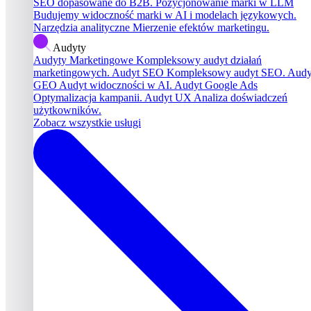
SEO dopasowane do B2B.
Pozycjonowanie marki w LLM
Budujemy widoczność marki w AI i modelach językowych.
Narzędzia analityczne
Mierzenie efektów marketingu.
Audyty
Audyty Marketingowe
Kompleksowy audyt działań
marketingowych.
Audyt SEO
Kompleksowy audyt SEO.
Audy
GEO
Audyt widoczności w AI.
Audyt Google Ads
Optymalizacja kampanii.
Audyt UX
Analiza doświadczeń
użytkowników.
Zobacz wszystkie usługi