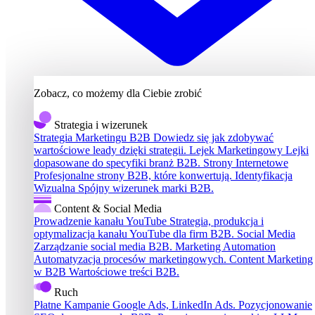
Zobacz, co możemy dla Ciebie zrobić
Strategia i wizerunek
Strategia Marketingu B2B
Dowiedz się jak zdobywać
wartościowe leady dzięki strategii.
Lejek Marketingowy
Lejki
dopasowane do specyfiki branż B2B.
Strony Internetowe
Profesjonalne strony B2B, które konwertują.
Identyfikacja
Wizualna
Spójny wizerunek marki B2B.
Content & Social Media
Prowadzenie kanału YouTube
Strategia, produkcja i
optymalizacja kanału YouTube dla firm B2B.
Social Media
Zarządzanie social media B2B.
Marketing Automation
Automatyzacja procesów marketingowych.
Content Marketing
w B2B
Wartościowe treści B2B.
Ruch
Płatne Kampanie
Google Ads, LinkedIn Ads.
Pozycjonowanie