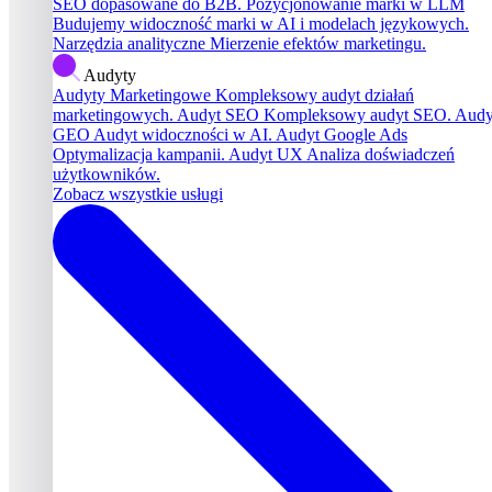
SEO dopasowane do B2B.
Pozycjonowanie marki w LLM
Budujemy widoczność marki w AI i modelach językowych.
Narzędzia analityczne
Mierzenie efektów marketingu.
Audyty
Audyty Marketingowe
Kompleksowy audyt działań
marketingowych.
Audyt SEO
Kompleksowy audyt SEO.
Audy
GEO
Audyt widoczności w AI.
Audyt Google Ads
Optymalizacja kampanii.
Audyt UX
Analiza doświadczeń
użytkowników.
Zobacz wszystkie usługi