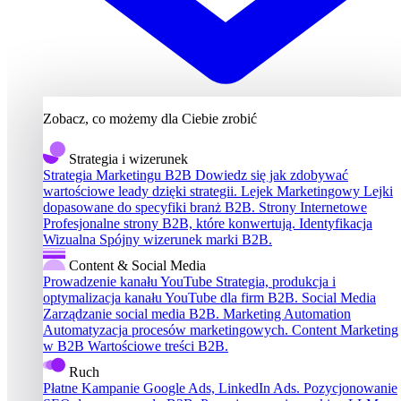
Zobacz, co możemy dla Ciebie zrobić
Strategia i wizerunek
Strategia Marketingu B2B
Dowiedz się jak zdobywać
wartościowe leady dzięki strategii.
Lejek Marketingowy
Lejki
dopasowane do specyfiki branż B2B.
Strony Internetowe
Profesjonalne strony B2B, które konwertują.
Identyfikacja
Wizualna
Spójny wizerunek marki B2B.
Content & Social Media
Prowadzenie kanału YouTube
Strategia, produkcja i
optymalizacja kanału YouTube dla firm B2B.
Social Media
Zarządzanie social media B2B.
Marketing Automation
Automatyzacja procesów marketingowych.
Content Marketing
w B2B
Wartościowe treści B2B.
Ruch
Płatne Kampanie
Google Ads, LinkedIn Ads.
Pozycjonowanie