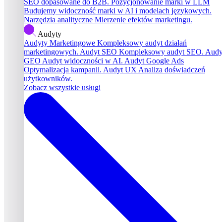
SEO dopasowane do B2B.
Pozycjonowanie marki w LLM
Budujemy widoczność marki w AI i modelach językowych.
Narzędzia analityczne
Mierzenie efektów marketingu.
Audyty
Audyty Marketingowe
Kompleksowy audyt działań
marketingowych.
Audyt SEO
Kompleksowy audyt SEO.
Audy
GEO
Audyt widoczności w AI.
Audyt Google Ads
Optymalizacja kampanii.
Audyt UX
Analiza doświadczeń
użytkowników.
Zobacz wszystkie usługi