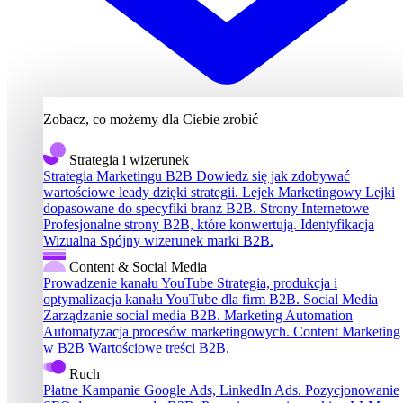
Zobacz, co możemy dla Ciebie zrobić
Strategia i wizerunek
Strategia Marketingu B2B
Dowiedz się jak zdobywać
wartościowe leady dzięki strategii.
Lejek Marketingowy
Lejki
dopasowane do specyfiki branż B2B.
Strony Internetowe
Profesjonalne strony B2B, które konwertują.
Identyfikacja
Wizualna
Spójny wizerunek marki B2B.
Content & Social Media
Prowadzenie kanału YouTube
Strategia, produkcja i
optymalizacja kanału YouTube dla firm B2B.
Social Media
Zarządzanie social media B2B.
Marketing Automation
Automatyzacja procesów marketingowych.
Content Marketing
w B2B
Wartościowe treści B2B.
Ruch
Płatne Kampanie
Google Ads, LinkedIn Ads.
Pozycjonowanie