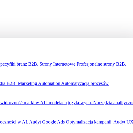
specyfiki branż B2B.
Strony Internetowe
Profesjonalne strony B2B,
edia B2B.
Marketing Automation
Automatyzacja procesów
widoczność marki w AI i modelach językowych.
Narzędzia analityczn
oczności w AI.
Audyt Google Ads
Optymalizacja kampanii.
Audyt U