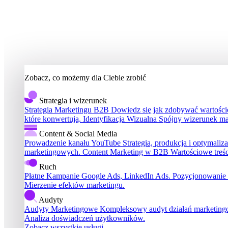
Zobacz, co możemy dla Ciebie zrobić
Strategia i wizerunek
Strategia Marketingu B2B
Dowiedz się jak zdobywać wartościo
które konwertują.
Identyfikacja Wizualna
Spójny wizerunek ma
Content & Social Media
Prowadzenie kanału YouTube
Strategia, produkcja i optymali
marketingowych.
Content Marketing w B2B
Wartościowe treś
Ruch
Płatne Kampanie
Google Ads, LinkedIn Ads.
Pozycjonowanie
Mierzenie efektów marketingu.
Audyty
Audyty Marketingowe
Kompleksowy audyt działań marketin
Analiza doświadczeń użytkowników.
Zobacz wszystkie usługi