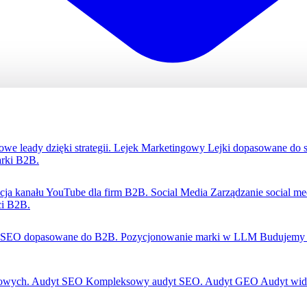
we leady dzięki strategii.
Lejek Marketingowy
Lejki dopasowane do 
rki B2B.
zacja kanału YouTube dla firm B2B.
Social Media
Zarządzanie social m
ci B2B.
SEO dopasowane do B2B.
Pozycjonowanie marki w LLM
Budujemy 
gowych.
Audyt SEO
Kompleksowy audyt SEO.
Audyt GEO
Audyt wid