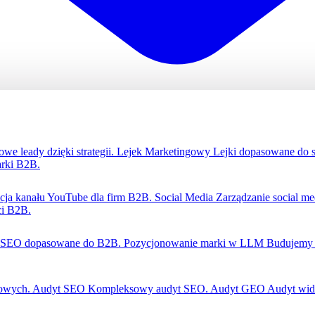
we leady dzięki strategii.
Lejek Marketingowy
Lejki dopasowane do 
rki B2B.
zacja kanału YouTube dla firm B2B.
Social Media
Zarządzanie social m
ci B2B.
SEO dopasowane do B2B.
Pozycjonowanie marki w LLM
Budujemy 
gowych.
Audyt SEO
Kompleksowy audyt SEO.
Audyt GEO
Audyt wid