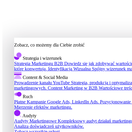
Zobacz, co możemy dla Ciebie zrobić
Strategia i wizerunek
Strategia Marketingu B2B
Dowiedz się jak zdobywać wartościo
które konwertują.
Identyfikacja Wizualna
Spójny wizerunek ma
Content & Social Media
Prowadzenie kanału YouTube
Strategia, produkcja i optymali
marketingowych.
Content Marketing w B2B
Wartościowe treś
Ruch
Płatne Kampanie
Google Ads, LinkedIn Ads.
Pozycjonowanie
Mierzenie efektów marketingu.
Audyty
Audyty Marketingowe
Kompleksowy audyt działań marketin
Analiza doświadczeń użytkowników.
Zobacz wszystkie usługi