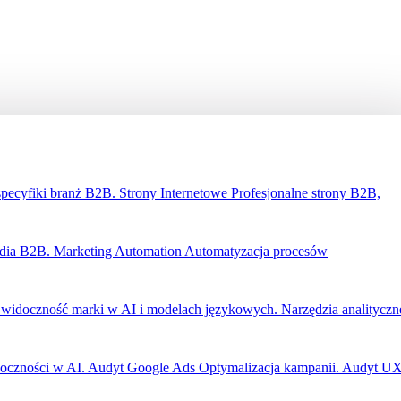
specyfiki branż B2B.
Strony Internetowe
Profesjonalne strony B2B,
edia B2B.
Marketing Automation
Automatyzacja procesów
widoczność marki w AI i modelach językowych.
Narzędzia analityczn
oczności w AI.
Audyt Google Ads
Optymalizacja kampanii.
Audyt U