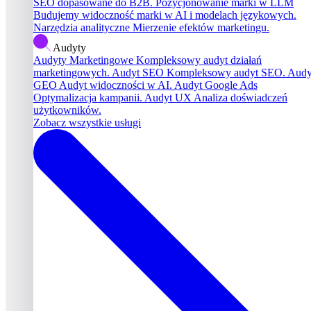
SEO dopasowane do B2B.
Pozycjonowanie marki w LLM
Budujemy widoczność marki w AI i modelach językowych.
Narzędzia analityczne
Mierzenie efektów marketingu.
Audyty
Audyty Marketingowe
Kompleksowy audyt działań
marketingowych.
Audyt SEO
Kompleksowy audyt SEO.
Audy
GEO
Audyt widoczności w AI.
Audyt Google Ads
Optymalizacja kampanii.
Audyt UX
Analiza doświadczeń
użytkowników.
Zobacz wszystkie usługi