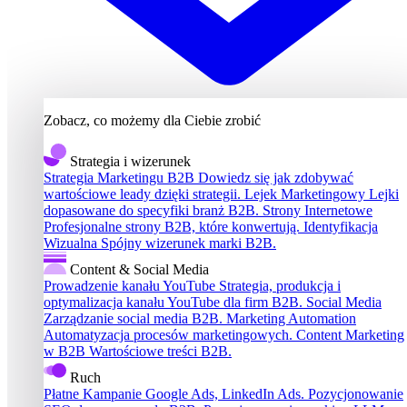
Zobacz, co możemy dla Ciebie zrobić
Strategia i wizerunek
Strategia Marketingu B2B
Dowiedz się jak zdobywać
wartościowe leady dzięki strategii.
Lejek Marketingowy
Lejki
dopasowane do specyfiki branż B2B.
Strony Internetowe
Profesjonalne strony B2B, które konwertują.
Identyfikacja
Wizualna
Spójny wizerunek marki B2B.
Content & Social Media
Prowadzenie kanału YouTube
Strategia, produkcja i
optymalizacja kanału YouTube dla firm B2B.
Social Media
Zarządzanie social media B2B.
Marketing Automation
Automatyzacja procesów marketingowych.
Content Marketing
w B2B
Wartościowe treści B2B.
Ruch
Płatne Kampanie
Google Ads, LinkedIn Ads.
Pozycjonowanie