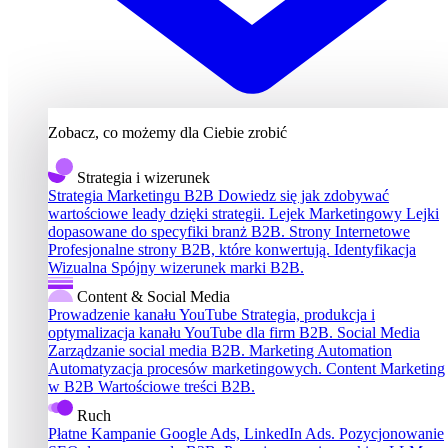
Zobacz, co możemy dla Ciebie zrobić
Strategia i wizerunek
Strategia Marketingu B2B
Dowiedz się jak zdobywać
wartościowe leady dzięki strategii.
Lejek Marketingowy
Lejki
dopasowane do specyfiki branż B2B.
Strony Internetowe
Profesjonalne strony B2B, które konwertują.
Identyfikacja
Wizualna
Spójny wizerunek marki B2B.
Content & Social Media
Prowadzenie kanału YouTube
Strategia, produkcja i
optymalizacja kanału YouTube dla firm B2B.
Social Media
Zarządzanie social media B2B.
Marketing Automation
Automatyzacja procesów marketingowych.
Content Marketing
w B2B
Wartościowe treści B2B.
Ruch
Płatne Kampanie
Google Ads, LinkedIn Ads.
Pozycjonowanie