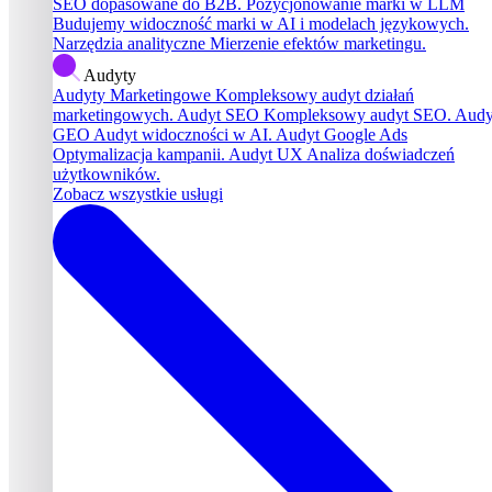
SEO dopasowane do B2B.
Pozycjonowanie marki w LLM
Budujemy widoczność marki w AI i modelach językowych.
Narzędzia analityczne
Mierzenie efektów marketingu.
Audyty
Audyty Marketingowe
Kompleksowy audyt działań
marketingowych.
Audyt SEO
Kompleksowy audyt SEO.
Audy
GEO
Audyt widoczności w AI.
Audyt Google Ads
Optymalizacja kampanii.
Audyt UX
Analiza doświadczeń
użytkowników.
Zobacz wszystkie usługi