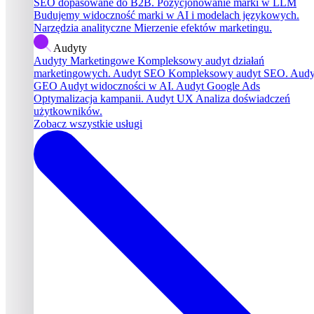
SEO dopasowane do B2B.
Pozycjonowanie marki w LLM
Budujemy widoczność marki w AI i modelach językowych.
Narzędzia analityczne
Mierzenie efektów marketingu.
Audyty
Audyty Marketingowe
Kompleksowy audyt działań
marketingowych.
Audyt SEO
Kompleksowy audyt SEO.
Audy
GEO
Audyt widoczności w AI.
Audyt Google Ads
Optymalizacja kampanii.
Audyt UX
Analiza doświadczeń
użytkowników.
Zobacz wszystkie usługi