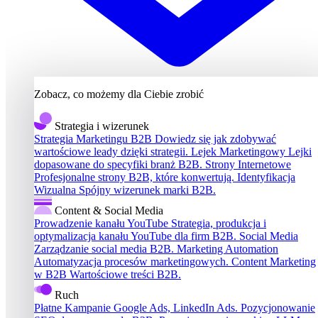
Zobacz, co możemy dla Ciebie zrobić
Strategia i wizerunek
Strategia Marketingu B2B
Dowiedz się jak zdobywać
wartościowe leady dzięki strategii.
Lejek Marketingowy
Lejki
dopasowane do specyfiki branż B2B.
Strony Internetowe
Profesjonalne strony B2B, które konwertują.
Identyfikacja
Wizualna
Spójny wizerunek marki B2B.
Content & Social Media
Prowadzenie kanału YouTube
Strategia, produkcja i
optymalizacja kanału YouTube dla firm B2B.
Social Media
Zarządzanie social media B2B.
Marketing Automation
Automatyzacja procesów marketingowych.
Content Marketing
w B2B
Wartościowe treści B2B.
Ruch
Płatne Kampanie
Google Ads, LinkedIn Ads.
Pozycjonowanie