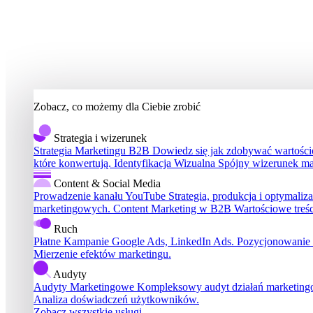
Zobacz, co możemy dla Ciebie zrobić
Strategia i wizerunek
Strategia Marketingu B2B
Dowiedz się jak zdobywać wartościo
które konwertują.
Identyfikacja Wizualna
Spójny wizerunek ma
Content & Social Media
Prowadzenie kanału YouTube
Strategia, produkcja i optymali
marketingowych.
Content Marketing w B2B
Wartościowe treś
Ruch
Płatne Kampanie
Google Ads, LinkedIn Ads.
Pozycjonowanie
Mierzenie efektów marketingu.
Audyty
Audyty Marketingowe
Kompleksowy audyt działań marketin
Analiza doświadczeń użytkowników.
Zobacz wszystkie usługi