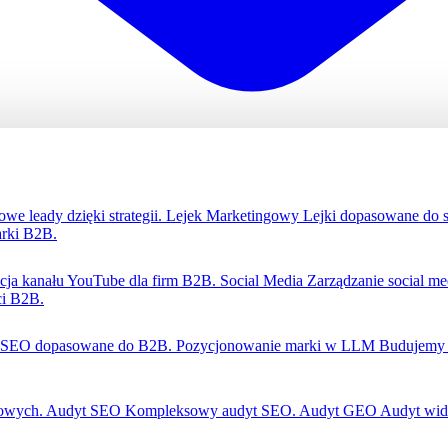
we leady dzięki strategii.
Lejek Marketingowy
Lejki dopasowane do 
rki B2B.
zacja kanału YouTube dla firm B2B.
Social Media
Zarządzanie social m
ci B2B.
SEO dopasowane do B2B.
Pozycjonowanie marki w LLM
Budujemy 
gowych.
Audyt SEO
Kompleksowy audyt SEO.
Audyt GEO
Audyt wid