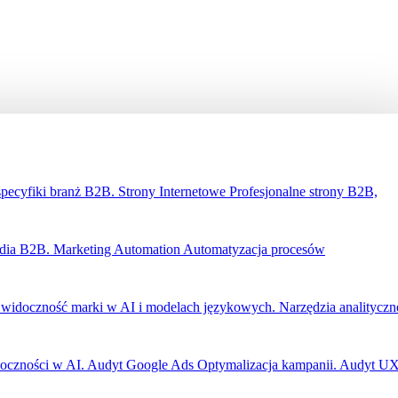
specyfiki branż B2B.
Strony Internetowe
Profesjonalne strony B2B,
edia B2B.
Marketing Automation
Automatyzacja procesów
widoczność marki w AI i modelach językowych.
Narzędzia analityczn
oczności w AI.
Audyt Google Ads
Optymalizacja kampanii.
Audyt U