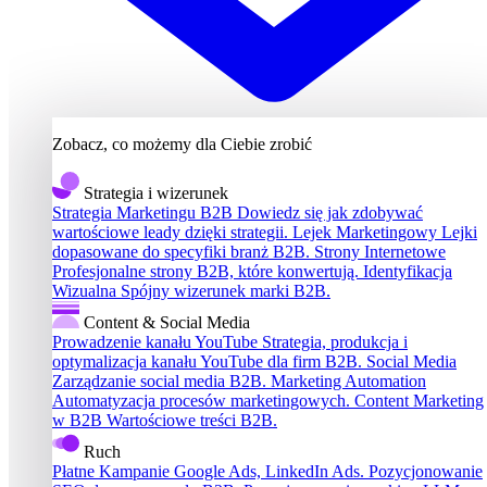
Zobacz, co możemy dla Ciebie zrobić
Strategia i wizerunek
Strategia Marketingu B2B
Dowiedz się jak zdobywać
wartościowe leady dzięki strategii.
Lejek Marketingowy
Lejki
dopasowane do specyfiki branż B2B.
Strony Internetowe
Profesjonalne strony B2B, które konwertują.
Identyfikacja
Wizualna
Spójny wizerunek marki B2B.
Content & Social Media
Prowadzenie kanału YouTube
Strategia, produkcja i
optymalizacja kanału YouTube dla firm B2B.
Social Media
Zarządzanie social media B2B.
Marketing Automation
Automatyzacja procesów marketingowych.
Content Marketing
w B2B
Wartościowe treści B2B.
Ruch
Płatne Kampanie
Google Ads, LinkedIn Ads.
Pozycjonowanie