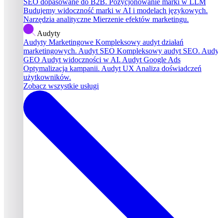
SEO dopasowane do B2B.
Pozycjonowanie marki w LLM
Budujemy widoczność marki w AI i modelach językowych.
Narzędzia analityczne
Mierzenie efektów marketingu.
Audyty
Audyty Marketingowe
Kompleksowy audyt działań
marketingowych.
Audyt SEO
Kompleksowy audyt SEO.
Audy
GEO
Audyt widoczności w AI.
Audyt Google Ads
Optymalizacja kampanii.
Audyt UX
Analiza doświadczeń
użytkowników.
Zobacz wszystkie usługi