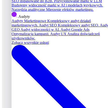
SEO dopasowane do B2B.
Pozycjonowanie marki w LLM
Budujemy widoczność marki w AI i modelach językowych.
Narzędzia analityczne
Mierzenie efektów marketingu.
Audyty
Audyty Marketingowe
Kompleksowy audyt działań
marketingowych.
Audyt SEO
Kompleksowy audyt SEO.
Audy
GEO
Audyt widoczności w AI.
Audyt Google Ads
Optymalizacja kampanii.
Audyt UX
Analiza doświadczeń
użytkowników.
Zobacz wszystkie usługi