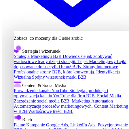
Zobacz, co możemy dla Ciebie zrobić
Strategia i wizerunek
Strategia Marketingu B2B
Dowiedz się jak zdobywać
wartościowe leady dzięki strategii.
Lejek Marketingowy
Lejki
dopasowane do specyfiki branż B2B.
Strony Internetowe
Profesjonalne strony B2B, które konwertują.
Identyfikacja
Wizualna
Spójny wizerunek marki B2B.
Content & Social Media
Prowadzenie kanału YouTube
Strategia, produkcja i
optymalizacja kanału YouTube dla firm B2B.
Social Media
Zarządzanie social media B2B.
Marketing Automation
Automatyzacja procesów marketingowych.
Content Marketing
w B2B
Wartościowe treści B2B.
Ruch
Płatne Kampanie
Google Ads, LinkedIn Ads.
Pozycjonowanie