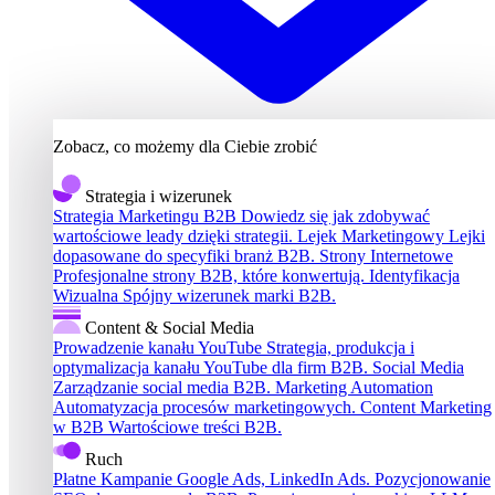
Zobacz, co możemy dla Ciebie zrobić
Strategia i wizerunek
Strategia Marketingu B2B
Dowiedz się jak zdobywać
wartościowe leady dzięki strategii.
Lejek Marketingowy
Lejki
dopasowane do specyfiki branż B2B.
Strony Internetowe
Profesjonalne strony B2B, które konwertują.
Identyfikacja
Wizualna
Spójny wizerunek marki B2B.
Content & Social Media
Prowadzenie kanału YouTube
Strategia, produkcja i
optymalizacja kanału YouTube dla firm B2B.
Social Media
Zarządzanie social media B2B.
Marketing Automation
Automatyzacja procesów marketingowych.
Content Marketing
w B2B
Wartościowe treści B2B.
Ruch
Płatne Kampanie
Google Ads, LinkedIn Ads.
Pozycjonowanie