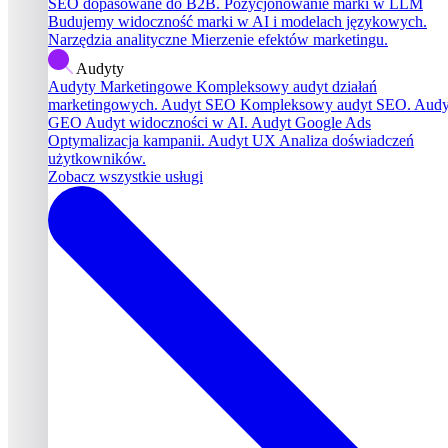
SEO dopasowane do B2B.
Pozycjonowanie marki w LLM
Budujemy widoczność marki w AI i modelach językowych.
Narzędzia analityczne
Mierzenie efektów marketingu.
Audyty
Audyty Marketingowe
Kompleksowy audyt działań
marketingowych.
Audyt SEO
Kompleksowy audyt SEO.
Audy
GEO
Audyt widoczności w AI.
Audyt Google Ads
Optymalizacja kampanii.
Audyt UX
Analiza doświadczeń
użytkowników.
Zobacz wszystkie usługi