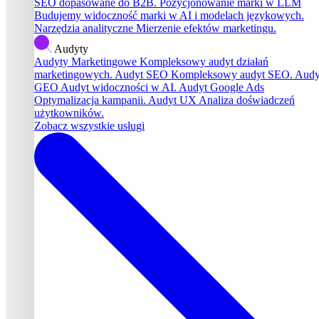
SEO dopasowane do B2B.
Pozycjonowanie marki w LLM
Budujemy widoczność marki w AI i modelach językowych.
Narzędzia analityczne
Mierzenie efektów marketingu.
Audyty
Audyty Marketingowe
Kompleksowy audyt działań
marketingowych.
Audyt SEO
Kompleksowy audyt SEO.
Audy
GEO
Audyt widoczności w AI.
Audyt Google Ads
Optymalizacja kampanii.
Audyt UX
Analiza doświadczeń
użytkowników.
Zobacz wszystkie usługi