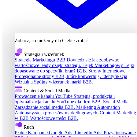
Zobacz, co możemy dla Ciebie zrobić
Strategia i wizerunek
Strategia Marketingu B2B
Dowiedz się jak zdobywać
wartościowe leady dzięki strategii.
Lejek Marketingowy
Lejki
dopasowane do specyfiki branż B2B.
Strony Internetowe
Profesjonalne strony B2B, które konwertują.
Identyfikacja
Wizualna
Spójny wizerunek marki B2B.
Content & Social Media
Prowadzenie kanału YouTube
Strategia, produkcja i
optymalizacja kanału YouTube dla firm B2B.
Social Media
Zarządzanie social media B2B.
Marketing Automation
Automatyzacja procesów marketingowych.
Content Marketing
w B2B
Wartościowe treści B2B.
Ruch
Płatne Kampanie
Google Ads, LinkedIn Ads.
Pozycjonowanie