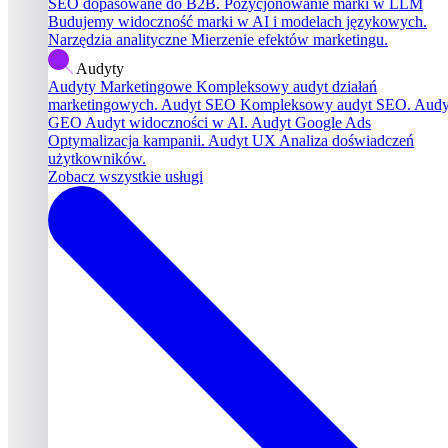
SEO dopasowane do B2B.
Pozycjonowanie marki w LLM
Budujemy widoczność marki w AI i modelach językowych.
Narzędzia analityczne
Mierzenie efektów marketingu.
Audyty
Audyty Marketingowe
Kompleksowy audyt działań
marketingowych.
Audyt SEO
Kompleksowy audyt SEO.
Audy
GEO
Audyt widoczności w AI.
Audyt Google Ads
Optymalizacja kampanii.
Audyt UX
Analiza doświadczeń
użytkowników.
Zobacz wszystkie usługi