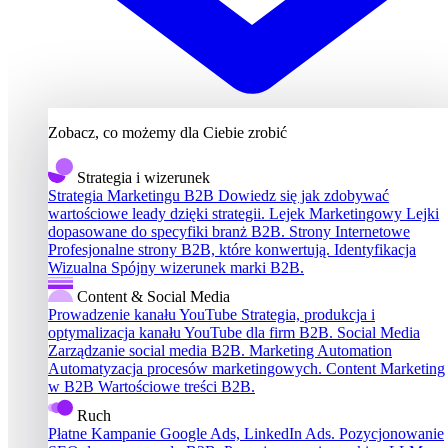
Zobacz, co możemy dla Ciebie zrobić
Strategia i wizerunek
Strategia Marketingu B2B
Dowiedz się jak zdobywać
wartościowe leady dzięki strategii.
Lejek Marketingowy
Lejki
dopasowane do specyfiki branż B2B.
Strony Internetowe
Profesjonalne strony B2B, które konwertują.
Identyfikacja
Wizualna
Spójny wizerunek marki B2B.
Content & Social Media
Prowadzenie kanału YouTube
Strategia, produkcja i
optymalizacja kanału YouTube dla firm B2B.
Social Media
Zarządzanie social media B2B.
Marketing Automation
Automatyzacja procesów marketingowych.
Content Marketing
w B2B
Wartościowe treści B2B.
Ruch
Płatne Kampanie
Google Ads, LinkedIn Ads.
Pozycjonowanie