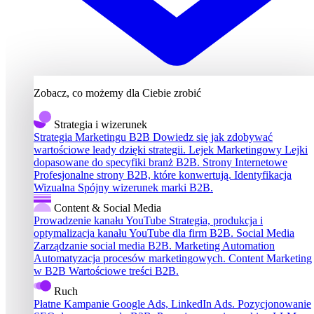
Zobacz, co możemy dla Ciebie zrobić
Strategia i wizerunek
Strategia Marketingu B2B
Dowiedz się jak zdobywać
wartościowe leady dzięki strategii.
Lejek Marketingowy
Lejki
dopasowane do specyfiki branż B2B.
Strony Internetowe
Profesjonalne strony B2B, które konwertują.
Identyfikacja
Wizualna
Spójny wizerunek marki B2B.
Content & Social Media
Prowadzenie kanału YouTube
Strategia, produkcja i
optymalizacja kanału YouTube dla firm B2B.
Social Media
Zarządzanie social media B2B.
Marketing Automation
Automatyzacja procesów marketingowych.
Content Marketing
w B2B
Wartościowe treści B2B.
Ruch
Płatne Kampanie
Google Ads, LinkedIn Ads.
Pozycjonowanie