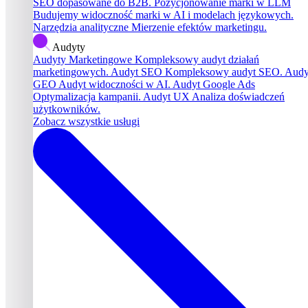
SEO dopasowane do B2B.
Pozycjonowanie marki w LLM
Budujemy widoczność marki w AI i modelach językowych.
Narzędzia analityczne
Mierzenie efektów marketingu.
Audyty
Audyty Marketingowe
Kompleksowy audyt działań
marketingowych.
Audyt SEO
Kompleksowy audyt SEO.
Audy
GEO
Audyt widoczności w AI.
Audyt Google Ads
Optymalizacja kampanii.
Audyt UX
Analiza doświadczeń
użytkowników.
Zobacz wszystkie usługi